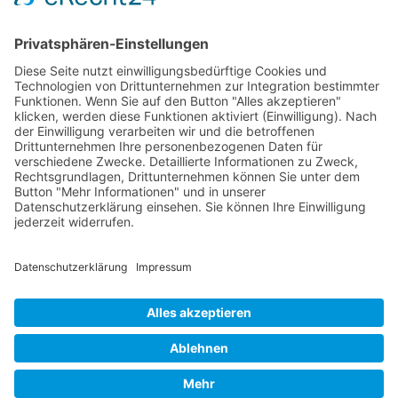
Meist gelesen
5. WAL-Hackdays: letzte Vorbereitungen für den
„Marktplatz“ & Publikumspreis
Startseite
Allgemeine Informationen
Schulleitung/Verwaltung
Speiseplan
Impressum |
Datenschutz
|
Login
|
Links
|
Anfahrt
|
Kontakt
© Wilhelm-August-Lay-Schule Bötzingen 2026, Custom Design by
Webdesign Schreiber