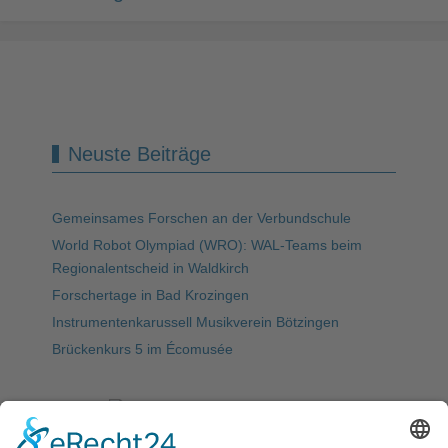
Neuste Beiträge
Gemeinsames Forschen an der Verbundschule
World Robot Olympiad (WRO): WAL-Teams beim
Regionalentscheid in Waldkirch
Forschertage in Bad Krozingen
Instrumentenkarussell Musikverein Bötzingen
Brückenkurs 5 im Écomusée