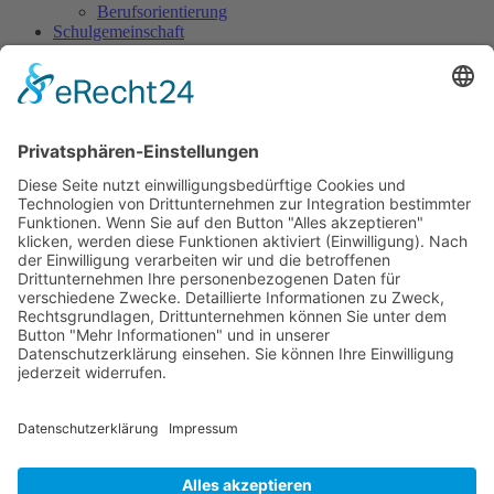
Berufsorientierung
Schulgemeinschaft
Schulsozialarbeit
SMV
Sani-Dienst
Streitschlichtung
Ergänzende Angebote
World Robot Olympiad (WRO)
Jugend forscht
GemüseAckerdemie
Schüler-Band
Grundschul-Chor
Catering-AG
Eltern
Elternnachricht
Allgemeine Informationen
Elternbeirat
Anmeldung
Anmeldung Grundschule
Anmeldung Weiterführende Schulen
Termine
Polizei
Zeugnis
Prüfungen
Elternsprechtag