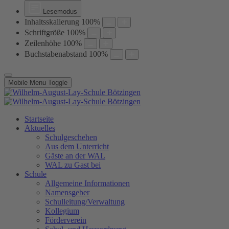
Lesemodus
Inhaltsskalierung
100
%
Schriftgröße
100
%
Zeilenhöhe
100
%
Buchstabenabstand
100
%
Mobile Menu Toggle
Startseite
Aktuelles
Schulgeschehen
Aus dem Unterricht
Gäste an der WAL
WAL zu Gast bei
Schule
Allgemeine Informationen
Namensgeber
Schulleitung/Verwaltung
Kollegium
Förderverein