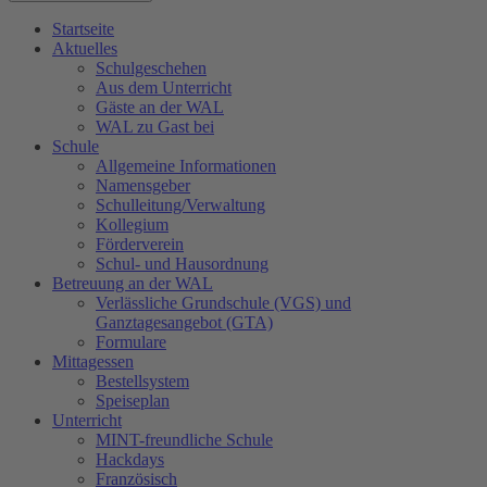
Startseite
Aktuelles
Schulgeschehen
Aus dem Unterricht
Gäste an der WAL
WAL zu Gast bei
Schule
Allgemeine Informationen
Namensgeber
Schulleitung/Verwaltung
Kollegium
Förderverein
Schul- und Hausordnung
Betreuung an der WAL
Verlässliche Grundschule (VGS) und
Ganztagesangebot (GTA)
Formulare
Mittagessen
Bestellsystem
Speiseplan
Unterricht
MINT-freundliche Schule
Hackdays
Französisch