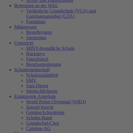
Schul- und Hausordnung
Betreuung an der WAL
Verlässliche Grundschule (VGS) und
Ganztagesangebot (GTA)
Formulare
Mittagessen
Bestellsystem
Speiseplan
Unterricht
MINT-freundliche Schule
Hackdays
Französisch
Berufsorientierung
Schulgemeinschaft
Schulsozialarbeit
SMV
Sani-Dienst
Streitschlichtung
Ergänzende Angebote
World Robot Olympiad (WRO)
Jugend forscht
GemüseAckerdemie
Schüler-Band
Grundschul-Chor
Catering-AG