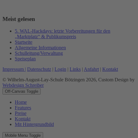
Meist gelesen
5. WAL-Hackdays: letzte Vorbereitungen für den
„Marktplatz“ & Publikumspreis
Startseite
Allgemeine Informationen
Schulleitung/Verwaltung
Speiseplan
Impressum |
Datenschutz
|
Login
|
Links
|
Anfahrt
|
Kontakt
© Wilhelm-August-Lay-Schule Bötzingen 2026, Custom Design by
Webdesign Schreiber
Off-Canvas Toggle
Home
Features
Preise
Kontakt
Mit Hintergrundbild
Mobile Menu Toggle