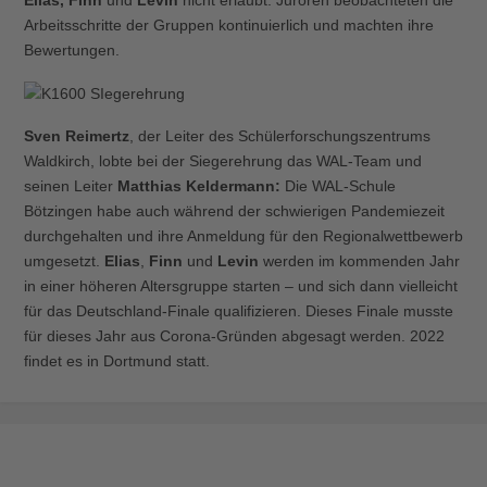
Elias, Finn
und
Levin
nicht erlaubt. Juroren beobachteten die
Arbeitsschritte der Gruppen kontinuierlich und machten ihre
Bewertungen.
Sven Reimertz
, der Leiter des Schülerforschungszentrums
Waldkirch, lobte bei der Siegerehrung das WAL-Team und
seinen Leiter
Matthias Keldermann:
Die WAL-Schule
Bötzingen habe auch während der schwierigen Pandemiezeit
durchgehalten und ihre Anmeldung für den Regionalwettbewerb
umgesetzt.
Elias
,
Finn
und
Levin
werden im kommenden Jahr
in einer höheren Altersgruppe starten – und sich dann vielleicht
für das Deutschland-Finale qualifizieren. Dieses Finale musste
für dieses Jahr aus Corona-Gründen abgesagt werden. 2022
findet es in Dortmund statt.