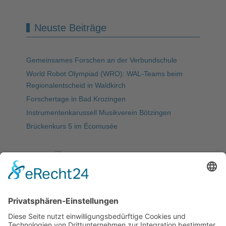
Neuste Beiträge
Gemeinsames Forschen an der Verbundschule
World Robot Olympiad (WRO): WAL-Teams beim
Regionalentscheid in Waldkirch
Forschertage in Bad Krozingen
Instrumentenkarussell Musikverein Bötzingen
Brückenkurs 5 im Écomusée
Meist gelesen
5. WAL-Hackdays: letzte Vorbereitungen für den