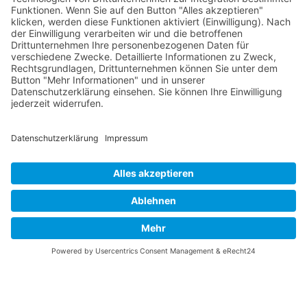
„Marktplatz“ & Publikumspreis
Startseite
Allgemeine Informationen
Schulleitung/Verwaltung
Speiseplan
Impressum |
Datenschutz
|
Login
|
Links
|
Anfahrt
|
Kontakt
© Wilhelm-August-Lay-Schule Bötzingen 2026, Custom Design by
Webdesign Schreiber