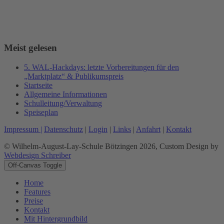
Meist gelesen
5. WAL-Hackdays: letzte Vorbereitungen für den
„Marktplatz“ & Publikumspreis
Startseite
Allgemeine Informationen
Schulleitung/Verwaltung
Speiseplan
Impressum |
Datenschutz
|
Login
|
Links
|
Anfahrt
|
Kontakt
© Wilhelm-August-Lay-Schule Bötzingen 2026, Custom Design by
Webdesign Schreiber
Off-Canvas Toggle
Home
Features
Preise
Kontakt
Mit Hintergrundbild