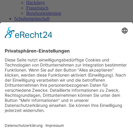
Hackdays
Französisch
Berufsorientierung
Schulgemeinschaft
Schulsozialarbeit
SMV
Sani-Dienst
Streitschlichtung
Ergänzende Angebote
World Robot Olympiad (WRO)
Jugend forscht
GemüseAckerdemie
Schüler-Band
Grundschul-Chor
Catering-AG
Eltern
Elternnachricht
Allgemeine Informationen
Elternbeirat
Anmeldung
Anmeldung Grundschule
Anmeldung Weiterführende Schulen
Termine
Polizei
Zeugnis