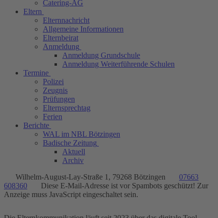
Catering-AG
Eltern
Elternnachricht
Allgemeine Informationen
Elternbeirat
Anmeldung
Anmeldung Grundschule
Anmeldung Weiterführende Schulen
Termine
Polizei
Zeugnis
Prüfungen
Elternsprechtag
Ferien
Berichte
WAL im NBL Bötzingen
Badische Zeitung
Aktuell
Archiv
Wilhelm-August-Lay-Straße 1, 79268 Bötzingen
07663
608360
Diese E-Mail-Adresse ist vor Spambots geschützt! Zur
Anzeige muss JavaScript eingeschaltet sein.
Die Elternkommunikation läuft seit 2023 über das digitale Tool