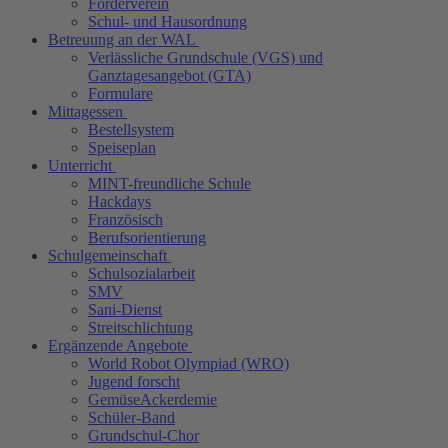
Förderverein
Schul- und Hausordnung
Betreuung an der WAL
Verlässliche Grundschule (VGS) und
Ganztagesangebot (GTA)
Formulare
Mittagessen
Bestellsystem
Speiseplan
Unterricht
MINT-freundliche Schule
Hackdays
Französisch
Berufsorientierung
Schulgemeinschaft
Schulsozialarbeit
SMV
Sani-Dienst
Streitschlichtung
Ergänzende Angebote
World Robot Olympiad (WRO)
Jugend forscht
GemüseAckerdemie
Schüler-Band
Grundschul-Chor