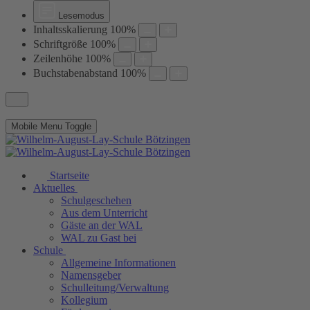
Lesemodus
Inhaltsskalierung
100
%
Schriftgröße
100
%
Zeilenhöhe
100
%
Buchstabenabstand
100
%
Mobile Menu Toggle
Startseite
Aktuelles
Schulgeschehen
Aus dem Unterricht
Gäste an der WAL
WAL zu Gast bei
Schule
Allgemeine Informationen
Namensgeber
Schulleitung/Verwaltung
Kollegium