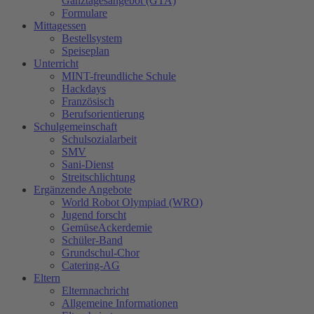
Ganztagesangebot (GTA)
Formulare
Mittagessen
Bestellsystem
Speiseplan
Unterricht
MINT-freundliche Schule
Hackdays
Französisch
Berufsorientierung
Schulgemeinschaft
Schulsozialarbeit
SMV
Sani-Dienst
Streitschlichtung
Ergänzende Angebote
World Robot Olympiad (WRO)
Jugend forscht
GemüseAckerdemie
Schüler-Band
Grundschul-Chor
Catering-AG
Eltern
Elternnachricht
Allgemeine Informationen