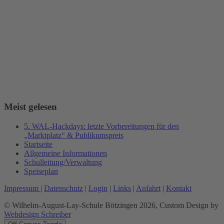
Meist gelesen
5. WAL-Hackdays: letzte Vorbereitungen für den
„Marktplatz“ & Publikumspreis
Startseite
Allgemeine Informationen
Schulleitung/Verwaltung
Speiseplan
Impressum |
Datenschutz
|
Login
|
Links
|
Anfahrt
|
Kontakt
© Wilhelm-August-Lay-Schule Bötzingen 2026, Custom Design by
Webdesign Schreiber