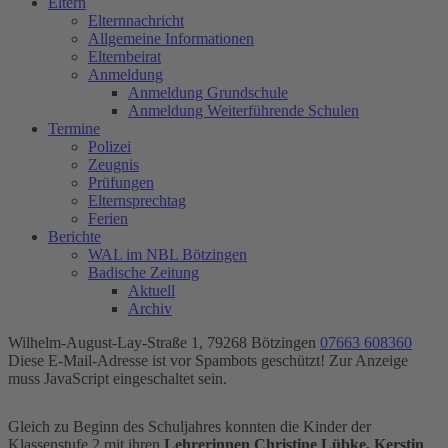
Eltern
Elternnachricht
Allgemeine Informationen
Elternbeirat
Anmeldung
Anmeldung Grundschule
Anmeldung Weiterführende Schulen
Termine
Polizei
Zeugnis
Prüfungen
Elternsprechtag
Ferien
Berichte
WAL im NBL Bötzingen
Badische Zeitung
Aktuell
Archiv
Wilhelm-August-Lay-Straße 1, 79268 Bötzingen
07663 608360
Diese E-Mail-Adresse ist vor Spambots geschützt! Zur Anzeige
muss JavaScript eingeschaltet sein.
Gleich zu Beginn des Schuljahres konnten die Kinder der
Klassenstufe 2 mit ihren
Lehrerinnen Christine Lübke, Kerstin