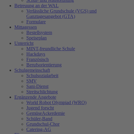
Schul- und Hausordnung
Betreuung an der WAL
Verlässliche Grundschule (VGS) und
Ganztagesangebot (GTA)
Formulare
Mittagessen
Bestellsystem
Speiseplan
Unterricht
MINT-freundliche Schule
Hackdays
Französisch
Berufsorientierung
Schulgemeinschaft
Schulsozialarbeit
SMV
Sani-Dienst
Streitschlichtung
Ergänzende Angebote
World Robot Olympiad (WRO)
Jugend forscht
GemüseAckerdemie
Schüler-Band
Grundschul-Chor
Catering-AG