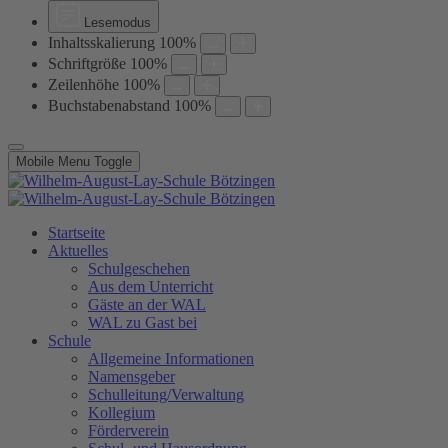
Lesemodus
Inhaltsskalierung
100
%
Schriftgröße
100
%
Zeilenhöhe
100
%
Buchstabenabstand
100
%
Mobile Menu Toggle
Startseite
Aktuelles
Schulgeschehen
Aus dem Unterricht
Gäste an der WAL
WAL zu Gast bei
Schule
Allgemeine Informationen
Namensgeber
Schulleitung/Verwaltung
Kollegium
Förderverein