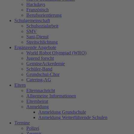
Hackdays
Französisch
Berufsorientierung
Schulgemeinschaft
Schulsozialarbeit
SMV
Sani-Dienst
Streitschlichtung
Ergänzende Angebote
World Robot Olympiad (WRO)
Jugend forscht
GemüseAckerdemie
Schüler-Band
Grundschul-Chor
Catering-AG
Eltern
Elternnachricht
Allgemeine Informationen
Elternbeirat
Anmeldung
Anmeldung Grundschule
Anmeldung Weiterführende Schulen
Termine
Polizei
Zeugnis