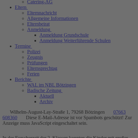
Catering-AG
Eltern
Elternnachricht
Allgemeine Informationen
Elternbeirat
Anmeldung
Anmeldung Grundschule
Anmeldung Weiterführende Schulen
Termine
Polizei
Zeugnis
Prüfungen
Elternsprechtag
Ferien
Berichte
WAL im NBL Bötzingen
Badische Zeitung
Aktuell
Archiv
Wilhelm-August-Lay-Straße 1, 79268 Bötzingen
07663
608360
Diese E-Mail-Adresse ist vor Spambots geschützt! Zur
Anzeige muss JavaScript eingeschaltet sein.
In der Forscherzeit der 2. Klassen konnten die Kinder mit großer