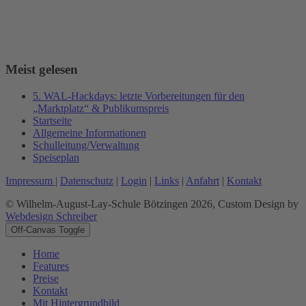
Meist gelesen
5. WAL-Hackdays: letzte Vorbereitungen für den
„Marktplatz“ & Publikumspreis
Startseite
Allgemeine Informationen
Schulleitung/Verwaltung
Speiseplan
Impressum |
Datenschutz
|
Login
|
Links
|
Anfahrt
|
Kontakt
© Wilhelm-August-Lay-Schule Bötzingen 2026, Custom Design by
Webdesign Schreiber
Off-Canvas Toggle
Home
Features
Preise
Kontakt
Mit Hintergrundbild