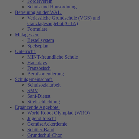
Förderverein
Schul- und Hausordnung
Betreuung an der WAL
Verlässliche Grundschule (VGS) und
Ganztagesangebot (GTA)
Formulare
Mittagessen
Bestellsystem
Speiseplan
Unterricht
MINT-freundliche Schule
Hackdays
Französisch
Berufsorientierung
Schulgemeinschaft
Schulsozialarbeit
SMV
Sani-Dienst
Streitschlichtung
Ergänzende Angebote
World Robot Olympiad (WRO)
Jugend forscht
GemüseAckerdemie
Schüler-Band
Grundschul-Chor