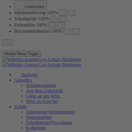
Lesemodus
Inhaltsskalierung
100
%
Schriftgröße
100
%
Zeilenhöhe
100
%
Buchstabenabstand
100
%
Mobile Menu Toggle
Startseite
Aktuelles
Schulgeschehen
Aus dem Unterricht
Gäste an der WAL
WAL zu Gast bei
Schule
Allgemeine Informationen
Namensgeber
Schulleitung/Verwaltung
Kollegium