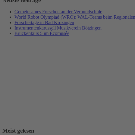
Neuste Beiträge
Gemeinsames Forschen an der Verbundschule
World Robot Olympiad (WRO): WAL-Teams beim Regionalents
Forschertage in Bad Krozingen
Instrumentenkarussell Musikverein Bötzingen
Brückenkurs 5 im Écomusée
Meist gelesen