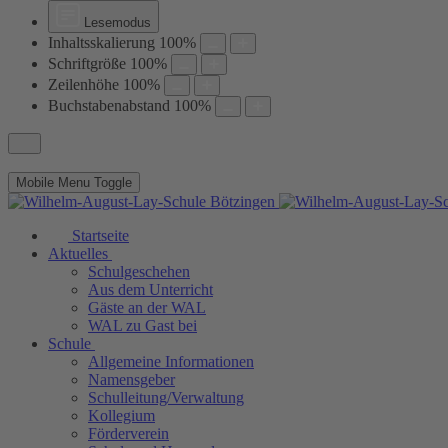
Lesemodus
Inhaltsskalierung
100
%
Schriftgröße
100
%
Zeilenhöhe
100
%
Buchstabenabstand
100
%
Mobile Menu Toggle
Startseite
Aktuelles
Schulgeschehen
Aus dem Unterricht
Gäste an der WAL
WAL zu Gast bei
Schule
Allgemeine Informationen
Namensgeber
Schulleitung/Verwaltung
Kollegium
Förderverein