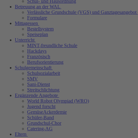
Schul- und Hausordnung
Betreuung an der WAL
Verlässliche Grundschule (VGS) und Ganztagesangebot
Formulare
Mittagessen
Bestellsystem
Speiseplan
Unterricht
MINT-freundliche Schule
Hackdays
Französisch
Berufsorientierung
Schulgemeinschaft
Schulsozialarbeit
SMV
Sani-Dienst
Streitschlichtung
Ergänzende Angebote
World Robot Olympiad (WRO)
Jugend forscht
GemüseAckerdemie
Schüler-Band
Grundschul-Chor
Catering-AG
Eltern