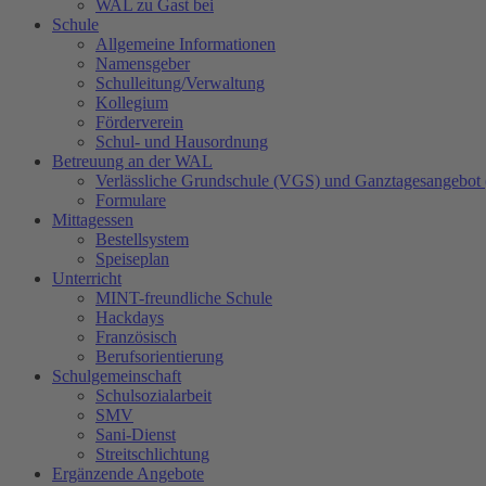
WAL zu Gast bei
Schule
Allgemeine Informationen
Namensgeber
Schulleitung/Verwaltung
Kollegium
Förderverein
Schul- und Hausordnung
Betreuung an der WAL
Verlässliche Grundschule (VGS) und Ganztagesangebot
Formulare
Mittagessen
Bestellsystem
Speiseplan
Unterricht
MINT-freundliche Schule
Hackdays
Französisch
Berufsorientierung
Schulgemeinschaft
Schulsozialarbeit
SMV
Sani-Dienst
Streitschlichtung
Ergänzende Angebote