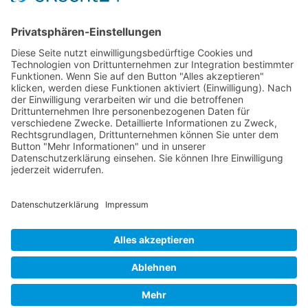
Meist gelesen
5. WAL-Hackdays: letzte Vorbereitungen für den
„Marktplatz“ & Publikumspreis
Startseite
Allgemeine Informationen
Schulleitung/Verwaltung
Speiseplan
Impressum |
Datenschutz
|
Login
|
Links
|
Anfahrt
|
Kontakt
© Wilhelm-August-Lay-Schule Bötzingen 2026, Custom Design by
Webdesign Schreiber