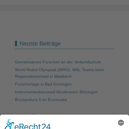
Neuste Beiträge
Gemeinsames Forschen an der Verbundschule
World Robot Olympiad (WRO): WAL-Teams beim
Regionalentscheid in Waldkirch
Forschertage in Bad Krozingen
Instrumentenkarussell Musikverein Bötzingen
Brückenkurs 5 im Écomusée