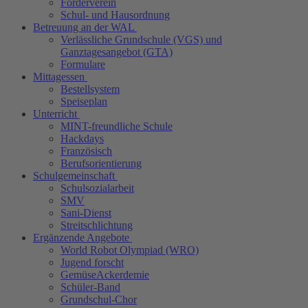
Förderverein
Schul- und Hausordnung
Betreuung an der WAL
Verlässliche Grundschule (VGS) und
Ganztagesangebot (GTA)
Formulare
Mittagessen
Bestellsystem
Speiseplan
Unterricht
MINT-freundliche Schule
Hackdays
Französisch
Berufsorientierung
Schulgemeinschaft
Schulsozialarbeit
SMV
Sani-Dienst
Streitschlichtung
Ergänzende Angebote
World Robot Olympiad (WRO)
Jugend forscht
GemüseAckerdemie
Schüler-Band
Grundschul-Chor