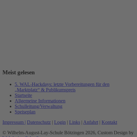
Meist gelesen
5. WAL-Hackdays: letzte Vorbereitungen für den
„Marktplatz“ & Publikumspreis
Startseite
Allgemeine Informationen
Schulleitung/Verwaltung
Speiseplan
Impressum |
Datenschutz
|
Login
|
Links
|
Anfahrt
|
Kontakt
© Wilhelm-August-Lay-Schule Bötzingen 2026, Custom Design by