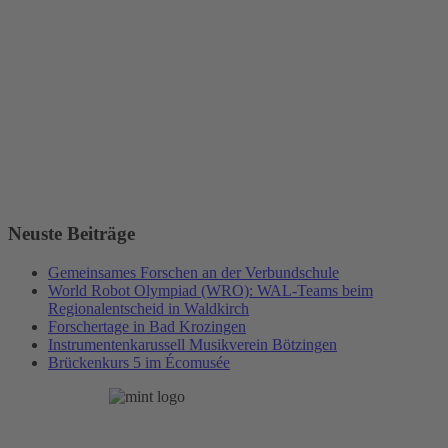
Neuste Beiträge
Gemeinsames Forschen an der Verbundschule
World Robot Olympiad (WRO): WAL-Teams beim
Regionalentscheid in Waldkirch
Forschertage in Bad Krozingen
Instrumentenkarussell Musikverein Bötzingen
Brückenkurs 5 im Écomusée