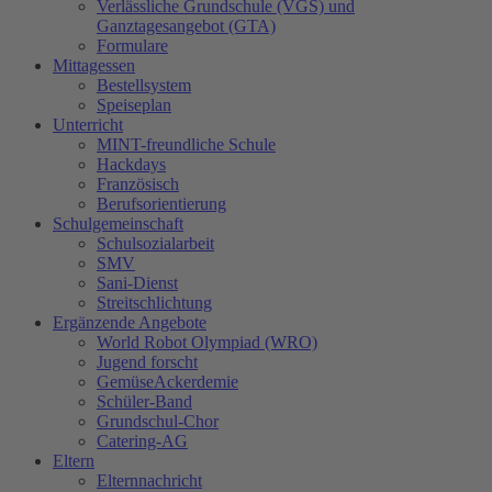
Verlässliche Grundschule (VGS) und
Ganztagesangebot (GTA)
Formulare
Mittagessen
Bestellsystem
Speiseplan
Unterricht
MINT-freundliche Schule
Hackdays
Französisch
Berufsorientierung
Schulgemeinschaft
Schulsozialarbeit
SMV
Sani-Dienst
Streitschlichtung
Ergänzende Angebote
World Robot Olympiad (WRO)
Jugend forscht
GemüseAckerdemie
Schüler-Band
Grundschul-Chor
Catering-AG
Eltern
Elternnachricht