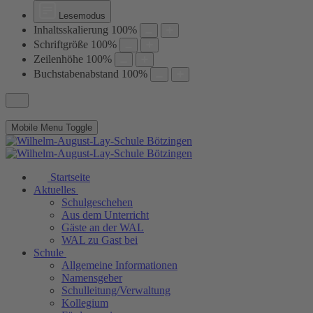
Lesemodus
Inhaltsskalierung
100
%
Schriftgröße
100
%
Zeilenhöhe
100
%
Buchstabenabstand
100
%
Mobile Menu Toggle
Startseite
Aktuelles
Schulgeschehen
Aus dem Unterricht
Gäste an der WAL
WAL zu Gast bei
Schule
Allgemeine Informationen
Namensgeber
Schulleitung/Verwaltung
Kollegium