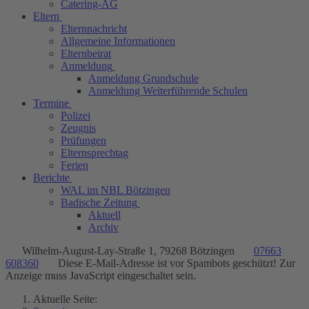
Catering-AG
Eltern
Elternnachricht
Allgemeine Informationen
Elternbeirat
Anmeldung
Anmeldung Grundschule
Anmeldung Weiterführende Schulen
Termine
Polizei
Zeugnis
Prüfungen
Elternsprechtag
Ferien
Berichte
WAL im NBL Bötzingen
Badische Zeitung
Aktuell
Archiv
Wilhelm-August-Lay-Straße 1, 79268 Bötzingen
07663
608360
Diese E-Mail-Adresse ist vor Spambots geschützt! Zur
Anzeige muss JavaScript eingeschaltet sein.
Aktuelle Seite: