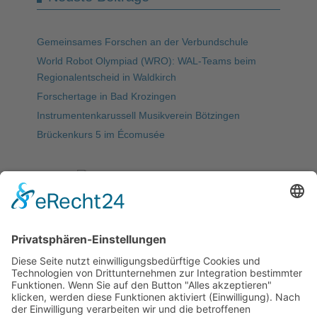
Gemeinsames Forschen an der Verbundschule
World Robot Olympiad (WRO): WAL-Teams beim
Regionalentscheid in Waldkirch
Forschertage in Bad Krozingen
Instrumentenkarussell Musikverein Bötzingen
Brückenkurs 5 im Écomusée
Meist gelesen
5. WAL-Hackdays: letzte Vorbereitungen für den
„Marktplatz“ & Publikumspreis
Startseite