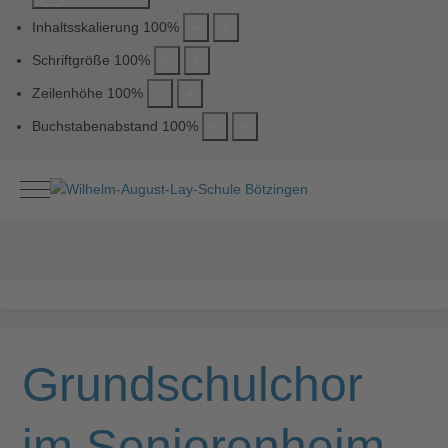
Inhaltsskalierung
100
%
Schriftgröße
100
%
Zeilenhöhe
100
%
Buchstabenabstand
100
%
Mobile Menu Toggle
Grundschulchor
im Seniorenheim