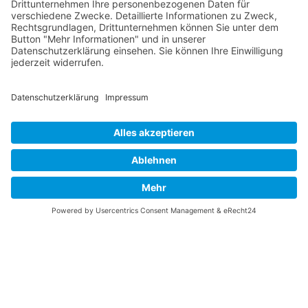
Allgemeine Informationen
Schulleitung/Verwaltung
Speiseplan
Impressum |
Datenschutz
|
Login
|
Links
|
Anfahrt
|
Kontakt
© Wilhelm-August-Lay-Schule Bötzingen 2026, Custom Design by
Webdesign Schreiber