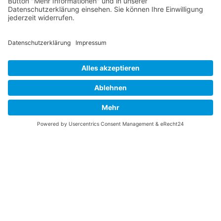
Speiseplan
Impressum |
Datenschutz
|
Login
|
Links
|
Anfahrt
|
Kontakt
© Wilhelm-August-Lay-Schule Bötzingen 2026, Custom Design by
Webdesign Schreiber