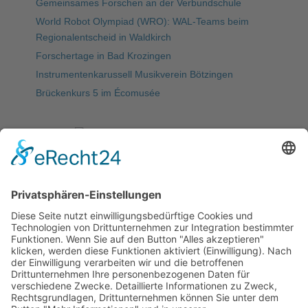
Gemeinsames Forschen an der Verbundschule
World Robot Olympiad (WRO): WAL-Teams beim
Regionalentscheid in Waldkirch
Forschertage in Bad Krozingen
Instrumentenkarussell Musikverein Bötzingen
Brückenkurs 5 im Écomusée
Meist gelesen
5. WAL-Hackdays: letzte Vorbereitungen für den
„Marktplatz“ & Publikumspreis
Startseite
Allgemeine Informationen
Schulleitung/Verwaltung