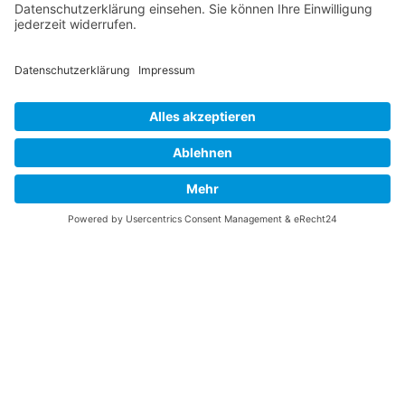
Speiseplan
Impressum |
Datenschutz
|
Login
|
Links
|
Anfahrt
|
Kontakt
© Wilhelm-August-Lay-Schule Bötzingen 2026, Custom Design by
Webdesign Schreiber