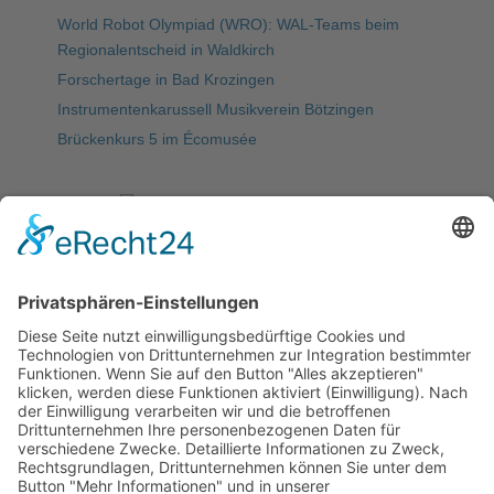
World Robot Olympiad (WRO): WAL-Teams beim
Regionalentscheid in Waldkirch
Forschertage in Bad Krozingen
Instrumentenkarussell Musikverein Bötzingen
Brückenkurs 5 im Écomusée
Meist gelesen
5. WAL-Hackdays: letzte Vorbereitungen für den
„Marktplatz“ & Publikumspreis
Startseite
Allgemeine Informationen
Schulleitung/Verwaltung