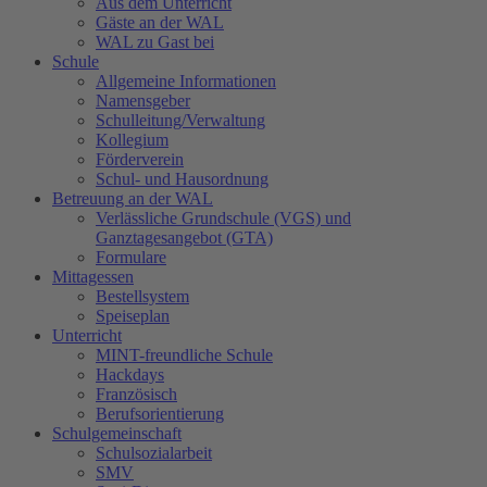
Aus dem Unterricht
Gäste an der WAL
WAL zu Gast bei
Schule
Allgemeine Informationen
Namensgeber
Schulleitung/Verwaltung
Kollegium
Förderverein
Schul- und Hausordnung
Betreuung an der WAL
Verlässliche Grundschule (VGS) und
Ganztagesangebot (GTA)
Formulare
Mittagessen
Bestellsystem
Speiseplan
Unterricht
MINT-freundliche Schule
Hackdays
Französisch
Berufsorientierung
Schulgemeinschaft
Schulsozialarbeit
SMV