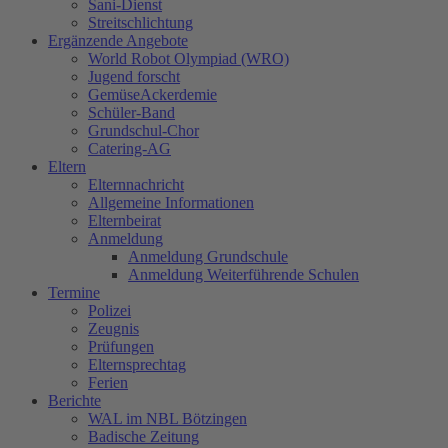
Sani-Dienst
Streitschlichtung
Ergänzende Angebote
World Robot Olympiad (WRO)
Jugend forscht
GemüseAckerdemie
Schüler-Band
Grundschul-Chor
Catering-AG
Eltern
Elternnachricht
Allgemeine Informationen
Elternbeirat
Anmeldung
Anmeldung Grundschule
Anmeldung Weiterführende Schulen
Termine
Polizei
Zeugnis
Prüfungen
Elternsprechtag
Ferien
Berichte
WAL im NBL Bötzingen
Badische Zeitung