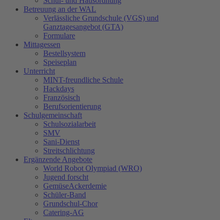
Schul- und Hausordnung
Betreuung an der WAL
Verlässliche Grundschule (VGS) und
Ganztagesangebot (GTA)
Formulare
Mittagessen
Bestellsystem
Speiseplan
Unterricht
MINT-freundliche Schule
Hackdays
Französisch
Berufsorientierung
Schulgemeinschaft
Schulsozialarbeit
SMV
Sani-Dienst
Streitschlichtung
Ergänzende Angebote
World Robot Olympiad (WRO)
Jugend forscht
GemüseAckerdemie
Schüler-Band
Grundschul-Chor
Catering-AG