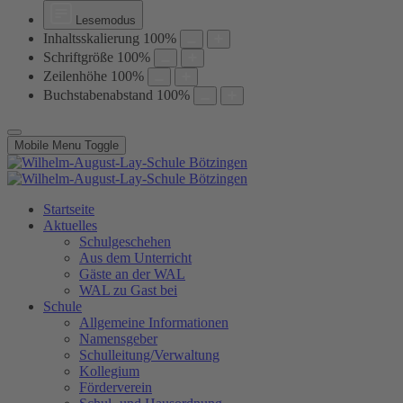
Lesemodus
Inhaltsskalierung
100
%
Schriftgröße
100
%
Zeilenhöhe
100
%
Buchstabenabstand
100
%
Mobile Menu Toggle
Startseite
Aktuelles
Schulgeschehen
Aus dem Unterricht
Gäste an der WAL
WAL zu Gast bei
Schule
Allgemeine Informationen
Namensgeber
Schulleitung/Verwaltung
Kollegium
Förderverein