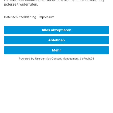
„Marktplatz“ & Publikumspreis
Startseite
Allgemeine Informationen
Schulleitung/Verwaltung
Speiseplan
Impressum |
Datenschutz
|
Login
|
Links
|
Anfahrt
|
Kontakt
© Wilhelm-August-Lay-Schule Bötzingen 2026, Custom
Design by
Webdesign Schreiber