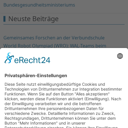
Bundesgesundheitsministeriums
Neuste Beiträge
Gemeinsames Forschen an der Verbundschule
World Robot Olympiad (WRO): WAL-Teams beim
Regionalentscheid in Waldkirch
Forschertage in Bad Krozingen
Instrumentenkarussell Musikverein Bötzingen
Brückenkurs 5 im Écomusée
Meist gelesen
5. WAL-Hackdays: letzte Vorbereitungen für den