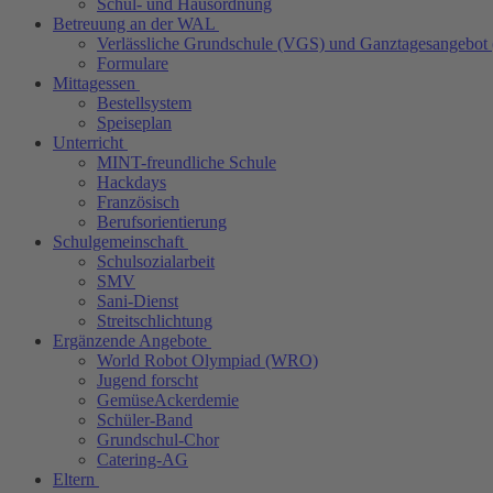
Schul- und Hausordnung
Betreuung an der WAL
Verlässliche Grundschule (VGS) und Ganztagesangebot
Formulare
Mittagessen
Bestellsystem
Speiseplan
Unterricht
MINT-freundliche Schule
Hackdays
Französisch
Berufsorientierung
Schulgemeinschaft
Schulsozialarbeit
SMV
Sani-Dienst
Streitschlichtung
Ergänzende Angebote
World Robot Olympiad (WRO)
Jugend forscht
GemüseAckerdemie
Schüler-Band
Grundschul-Chor
Catering-AG
Eltern