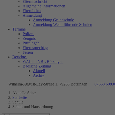
Elternnachricht
Allgemeine Informationen
Elternbeirat
Anmeldung
Anmeldung Grundschule
Anmeldung Weiterführende Schulen
Termine
Polizei
Zeugnis
Prüfungen
Elternsprechtag
Ferien
Berichte
WAL im NBL Bötzingen
Badische Zeitung
Aktuell
Archiv
Wilhelm-August-Lay-Straße 1, 79268 Bötzingen
07663 6083
Aktuelle Seite:
Startseite
Schule
Schul- und Hausordnung