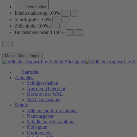
Lesemodus
Inhaltsskalierung
100
%
Schriftgröße
100
%
Zeilenhöhe
100
%
Buchstabenabstand
100
%
Mobile Menu Toggle
Startseite
Aktuelles
Schulgeschehen
Aus dem Unterricht
Gäste an der WAL
WAL zu Gast bei
Schule
Allgemeine Informationen
Namensgeber
Schulleitung/Verwaltung
Kollegium
Förderverein