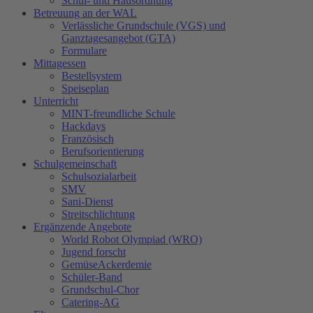
Schul- und Hausordnung
Betreuung an der WAL
Verlässliche Grundschule (VGS) und
Ganztagesangebot (GTA)
Formulare
Mittagessen
Bestellsystem
Speiseplan
Unterricht
MINT-freundliche Schule
Hackdays
Französisch
Berufsorientierung
Schulgemeinschaft
Schulsozialarbeit
SMV
Sani-Dienst
Streitschlichtung
Ergänzende Angebote
World Robot Olympiad (WRO)
Jugend forscht
GemüseAckerdemie
Schüler-Band
Grundschul-Chor
Catering-AG