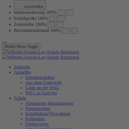
Lesemodus
Inhaltsskalierung
100
%
Schriftgröße
100
%
Zeilenhöhe
100
%
Buchstabenabstand
100
%
Mobile Menu Toggle
Startseite
Aktuelles
Schulgeschehen
Aus dem Unterricht
Gäste an der WAL
WAL zu Gast bei
Schule
Allgemeine Informationen
Namensgeber
Schulleitung/Verwaltung
Kollegium
Förderverein