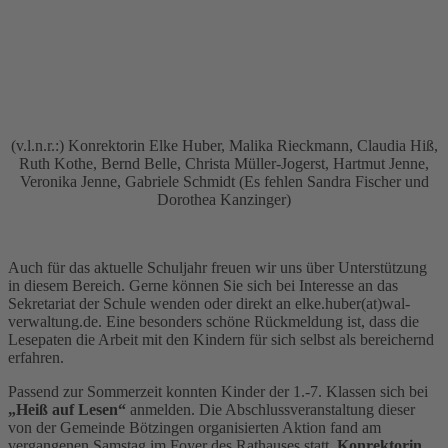
(v.l.n.r.:) Konrektorin Elke Huber, Malika Rieckmann, Claudia Hiß,
Ruth Kothe, Bernd Belle, Christa Müller-Jogerst, Hartmut Jenne,
Veronika Jenne, Gabriele Schmidt (Es fehlen Sandra Fischer und
Dorothea Kanzinger)
Auch für das aktuelle Schuljahr freuen wir uns über Unterstützung
in diesem Bereich. Gerne können Sie sich bei Interesse an das
Sekretariat der Schule wenden oder direkt an elke.huber(at)wal-
verwaltung.de. Eine besonders schöne Rückmeldung ist, dass die
Lesepaten die Arbeit mit den Kindern für sich selbst als bereichernd
erfahren.
Passend zur Sommerzeit konnten Kinder der 1.-7. Klassen sich bei
„Heiß auf Lesen“
anmelden. Die Abschlussveranstaltung dieser
von der Gemeinde Bötzingen organisierten Aktion fand am
vergangenen Samstag im Foyer des Rathauses statt.
Konrektorin