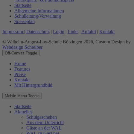
Startseite
Allgemeine Informationen
Schulleitung/Verwaltung
Speiseplan
Impressum |
Datenschutz
|
Login
|
Links
|
Anfahrt
|
Kontakt
© Wilhelm-August-Lay-Schule Bötzingen 2026, Custom Design by
Webdesign Schreiber
Off-Canvas Toggle
Home
Features
Preise
Kontakt
Mit Hintergrundbild
Mobile Menu Toggle
Startseite
Aktuelles
Schulgeschehen
Aus dem Unterricht
Gäste an der WAL
WAL zu Gast bei