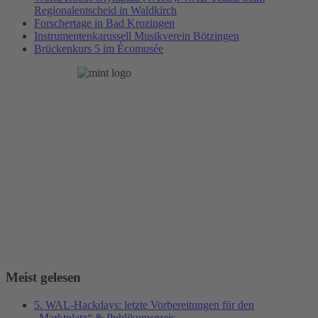
Regionalentscheid in Waldkirch
Forschertage in Bad Krozingen
Instrumentenkarussell Musikverein Bötzingen
Brückenkurs 5 im Écomusée
Meist gelesen
5. WAL-Hackdays: letzte Vorbereitungen für den
„Marktplatz“ & Publikumspreis