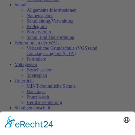
Schule
Allgemeine Informationen
Namensgeber
Schulleitung/Verwaltung
Kollegium
Förderverein
Schul- und Hausordnung
Betreuung an der WAL
Verlässliche Grundschule (VGS) und
Ganztagesangebot (GTA)
Formulare
Mittagessen
Bestellsystem
Speiseplan
Unterricht
MINT-freundliche Schule
Hackdays
Französisch
Berufsorientierung
Schulgemeinschaft
Schulsozialarbeit
SMV
Sani-Dienst
Streitschlichtung
Ergänzende Angebote