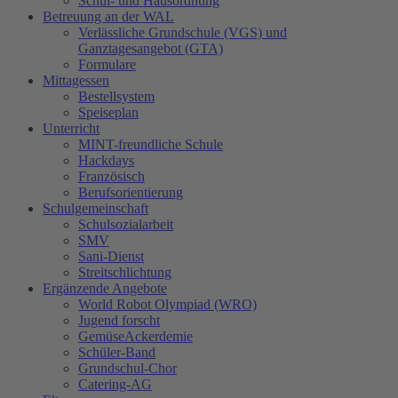
Schul- und Hausordnung
Betreuung an der WAL
Verlässliche Grundschule (VGS) und
Ganztagesangebot (GTA)
Formulare
Mittagessen
Bestellsystem
Speiseplan
Unterricht
MINT-freundliche Schule
Hackdays
Französisch
Berufsorientierung
Schulgemeinschaft
Schulsozialarbeit
SMV
Sani-Dienst
Streitschlichtung
Ergänzende Angebote
World Robot Olympiad (WRO)
Jugend forscht
GemüseAckerdemie
Schüler-Band
Grundschul-Chor
Catering-AG