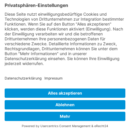
World Robot Olympiad (WRO)
Jugend forscht
GemüseAckerdemie
Schüler-Band
Grundschul-Chor
Catering-AG
Eltern
Elternnachricht
Allgemeine Informationen
Elternbeirat
Anmeldung
Anmeldung Grundschule
Anmeldung Weiterführende Schulen
Termine
Polizei
Zeugnis
Prüfungen
Elternsprechtag
Ferien
Berichte
WAL im NBL Bötzingen
Badische Zeitung
Aktuell
Archiv