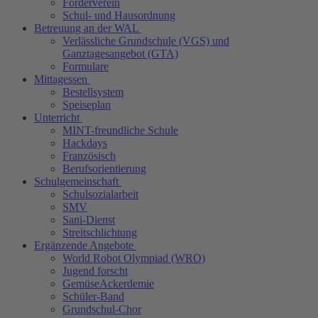
Förderverein
Schul- und Hausordnung
Betreuung an der WAL
Verlässliche Grundschule (VGS) und
Ganztagesangebot (GTA)
Formulare
Mittagessen
Bestellsystem
Speiseplan
Unterricht
MINT-freundliche Schule
Hackdays
Französisch
Berufsorientierung
Schulgemeinschaft
Schulsozialarbeit
SMV
Sani-Dienst
Streitschlichtung
Ergänzende Angebote
World Robot Olympiad (WRO)
Jugend forscht
GemüseAckerdemie
Schüler-Band
Grundschul-Chor