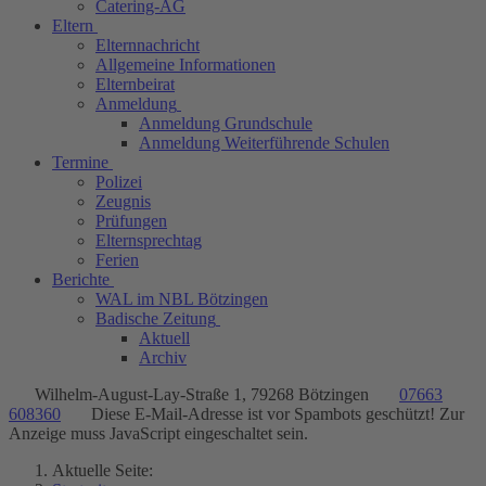
Catering-AG
Eltern
Elternnachricht
Allgemeine Informationen
Elternbeirat
Anmeldung
Anmeldung Grundschule
Anmeldung Weiterführende Schulen
Termine
Polizei
Zeugnis
Prüfungen
Elternsprechtag
Ferien
Berichte
WAL im NBL Bötzingen
Badische Zeitung
Aktuell
Archiv
Wilhelm-August-Lay-Straße 1, 79268 Bötzingen
07663
608360
Diese E-Mail-Adresse ist vor Spambots geschützt! Zur
Anzeige muss JavaScript eingeschaltet sein.
Aktuelle Seite: