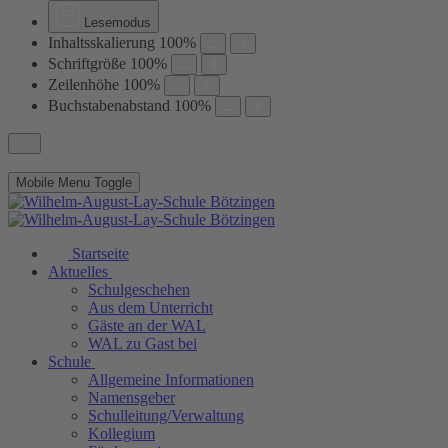
Lesemodus
Inhaltsskalierung
100
%
Schriftgröße
100
%
Zeilenhöhe
100
%
Buchstabenabstand
100
%
Mobile Menu Toggle
Startseite
Aktuelles
Schulgeschehen
Aus dem Unterricht
Gäste an der WAL
WAL zu Gast bei
Schule
Allgemeine Informationen
Namensgeber
Schulleitung/Verwaltung
Kollegium