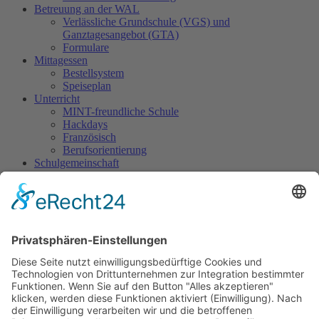
Betreuung an der WAL
Verlässliche Grundschule (VGS) und
Ganztagesangebot (GTA)
Formulare
Mittagessen
Bestellsystem
Speiseplan
Unterricht
MINT-freundliche Schule
Hackdays
Französisch
Berufsorientierung
Schulgemeinschaft
Schulsozialarbeit
SMV
Sani-Dienst
Streitschlichtung
Ergänzende Angebote
World Robot Olympiad (WRO)
Jugend forscht
GemüseAckerdemie
Schüler-Band
Grundschul-Chor
Catering-AG
Eltern