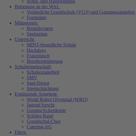
Schul- und Hausordnung
Betreuung an der WAL
Verlässliche Grundschule (VGS) und Ganztagesangebot
Formulare
Mittagessen
Bestellsystem
Speiseplan
Unterricht
MINT-freundliche Schule
Hackdays
Französisch
Berufsorientierung
Schulgemeinschaft
Schulsozialarbeit
SMV
Sani-Dienst
Streitschlichtung
Ergänzende Angebote
World Robot Olympiad (WRO)
Jugend forscht
GemüseAckerdemie
Schüler-Band
Grundschul-Chor
Catering-AG
Eltern