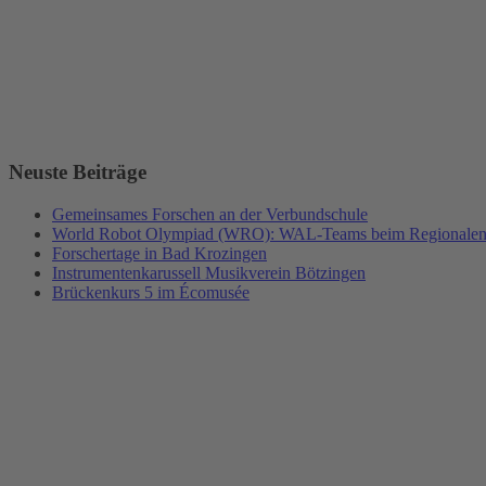
Neuste Beiträge
Gemeinsames Forschen an der Verbundschule
World Robot Olympiad (WRO): WAL-Teams beim Regionalents
Forschertage in Bad Krozingen
Instrumentenkarussell Musikverein Bötzingen
Brückenkurs 5 im Écomusée