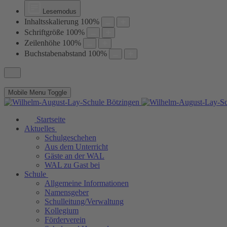
Lesemodus
Inhaltsskalierung
100
%
Schriftgröße
100
%
Zeilenhöhe
100
%
Buchstabenabstand
100
%
Mobile Menu Toggle
Startseite
Aktuelles
Schulgeschehen
Aus dem Unterricht
Gäste an der WAL
WAL zu Gast bei
Schule
Allgemeine Informationen
Namensgeber
Schulleitung/Verwaltung
Kollegium
Förderverein